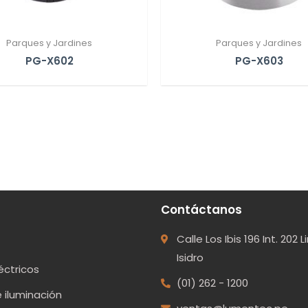
Parques y Jardines
Parques y Jardines
PG-X602
PG-X603
Contáctanos
Calle Los Ibis 196 Int. 202 
Isidro
éctricos
(01) 262 - 1200
 iluminación