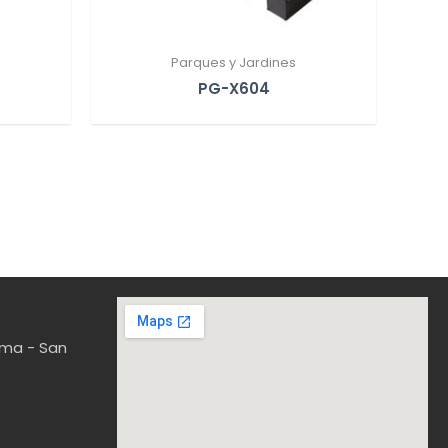
Parques y Jardines
PG-X604
Lima - San